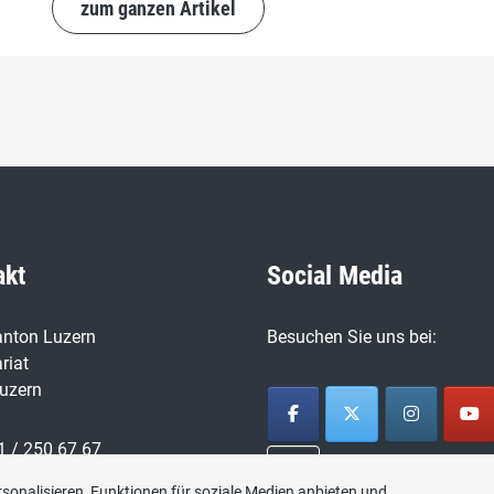
zum ganzen Artikel
akt
Social Media
nton Luzern
Besuchen Sie uns bei:
riat
uzern
1 / 250 67 67
sonalisieren, Funktionen für soziale Medien anbieten und