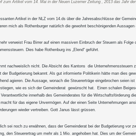
ef zum Artikel vom 14. Mai in der Neuen Luzerner Zeitung , 2013 das Jahr der
essanten Artikel in der NLZ vom 14.ds über die Jahresabschlüsse der Gemei
ieren mich als Rothenburger natürlich die gewohnt beschönigenden Aussagen 
ehr verweist Frau Birrer auf einen massiven Einbruch der Steuern als Folge d
menssteuern. Dies habe Rothenburg ins „Elend“ geführt.
mmt nachweislich nicht. Die Absicht des Kantons die Unternehmenssteuern z
t der Budgetierung bekannt. Als gut informierte Politikerin hätte man dies g
hend agieren. Die Aussage, wonach die Steuererträge eingebrochen seien ist 
estiegen, wie es sich der Gemeinderat gewünscht hat. Einen schalen Beiges
 Verantwortliche innerhalb des Gemeinderates für die Wirtschaftsförderung d
 macht für das eigene Unvermögen. Auf der einen Seite Unternehmungen ansie
rderungen wieder vertreiben. Gott Janus lässt grüssen.
lich sei noch zu erwähnen, dass der Gemeinderat bei der Budgetierung vor z
ung, den Steuerertrag um mehr als 1 Mio. angehoben hat. Dies um der Geme