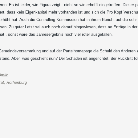
eren. Es ist leider, wie Figura zeigt, nicht so wie erhofft eingetroffen. Dieser 
iert, dass kein Eigenkapital mehr vorhanden ist und sich die Pro Kopf Versch
erhöht hat. Auch die Controlling Kommission hat in ihrem Bericht auf die se
sen. Zu guter Letzt sei auch noch darauf hingewiesen, dass ao Erträge in d
hat , sonst wäre das Jahresergebnis noch viel röter ausgefallen.
Gemeindeversammlung und auf der Parteihomepage die Schuld den Anderen zuz
tand. Aber was geschieht nun? Der Schaden ist angerichtet, der Rücktritt fo
Omlin
rat, Rothenburg