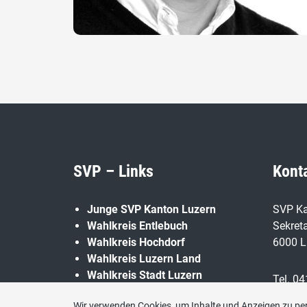
SVP – Links
Kont
Junge SVP Kanton Luzern
SVP Ka
Wahlkreis Entlebuch
Sekreta
Wahlkreis Hochdorf
6000 L
Wahlkreis Luzern Land
Wahlkreis Stadt Luzern
Tel. 04
Wahlkreis Sursee
Wir verwenden Cookies, um Inhalte und Anzeigen zu per