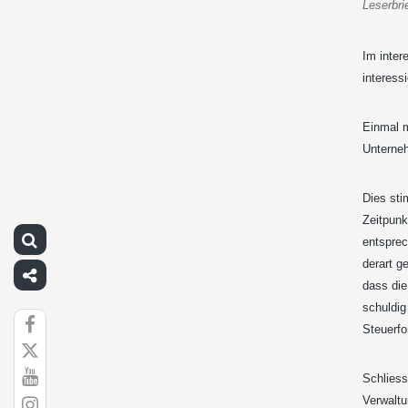
Leserbri
Im inter
interess
Einmal m
Unterneh
Dies sti
Zeitpunk
entsprec
derart g
dass die
schuldig
Steuerfo
Schliess
Verwalt