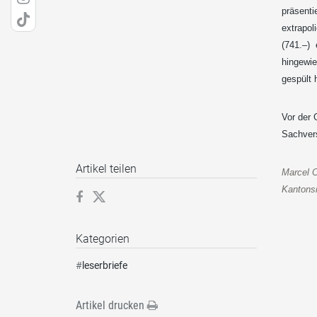
präsenti
extrapol
(741.–) 
hingewie
gespült 
Vor der 
Sachvers
Artikel teilen
Marcel 
Kantons
Kategorien
#
leserbriefe
Artikel drucken