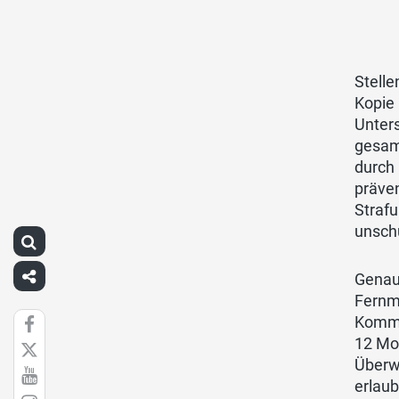
Stelle
Kopie
Unter
gesam
durch 
präve
Straf
unschu
Genau
Fernme
Kommt
12 Mo
Überw
erlaub