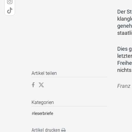
Der S
klangl
geneh
staatl
Dies g
letzte
Freih
nichts
Artikel teilen
Franz 
Kategorien
#
leserbriefe
Artikel drucken