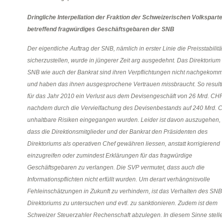
Dringliche Interpellation der Fraktion der Schweizerischen Volksparte
betreffend fragwürdiges Geschäftsgebaren der SNB
Der eigentliche Auftrag der SNB, nämlich in erster Linie die Preisstabilitä
sicherzustellen, wurde in jüngerer Zeit arg ausgedehnt. Das Direktorium
SNB wie auch der Bankrat sind ihren Verpflichtungen nicht nachgekom
und haben das ihnen ausgesprochene Vertrauen missbraucht. So resulti
für das Jahr 2010 ein Verlust aus dem Devisengeschäft von 26 Mrd. CHF
nachdem durch die Vervielfachung des Devisenbestands auf 240 Mrd. 
unhaltbare Risiken eingegangen wurden. Leider ist davon auszugehen,
dass die Direktionsmitglieder und der Bankrat den Präsidenten des
Direktoriums als operativen Chef gewähren liessen, anstatt korrigierend
einzugreifen oder zumindest Erklärungen für das fragwürdige
Geschäftsgebaren zu verlangen. Die SVP vermutet, dass auch die
Informationspflichten nicht erfüllt wurden. Um derart verhängnisvolle
Fehleinschätzungen in Zukunft zu verhindern, ist das Verhalten des SNB
Direktoriums zu untersuchen und evtl. zu sanktionieren. Zudem ist dem
Schweizer Steuerzahler Rechenschaft abzulegen. In diesem Sinne stell