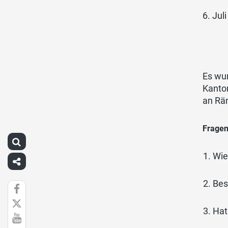
6. Jul
Es wur
Kanton
an Rä
Fragen
Wie
Bes
Hat