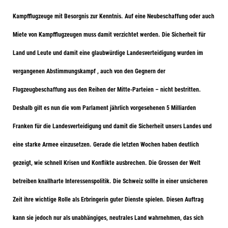
Kampfflugzeuge mit Besorgnis zur Kenntnis. Auf eine Neubeschaffung oder auch
Miete von Kampfflugzeugen muss damit verzichtet werden. Die Sicherheit für
Land und Leute und damit eine glaubwürdige Landesverteidigung wurden im
vergangenen Abstimmungskampf , auch von den Gegnern der
Flugzeugbeschaffung aus den Reihen der Mitte-Parteien – nicht bestritten.
Deshalb gilt es nun die vom Parlament jährlich vorgesehenen 5 Milliarden
Franken für die Landesverteidigung und damit die Sicherheit unsers Landes und
eine starke Armee einzusetzen. Gerade die letzten Wochen haben deutlich
gezeigt, wie schnell Krisen und Konflikte ausbrechen. Die Grossen der Welt
betreiben knallharte Interessenspolitik. Die Schweiz sollte in einer unsicheren
Zeit ihre wichtige Rolle als Erbringerin guter Dienste spielen. Diesen Auftrag
kann sie jedoch nur als unabhängiges, neutrales Land wahrnehmen, das sich