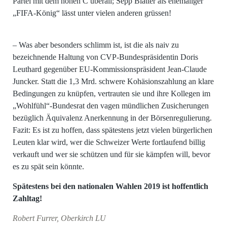
Partei mit dem hohen C überall; Sepp Blatter als ehemaliger
„FIFA-König“ lässt unter vielen anderen grüssen!
– Was aber besonders schlimm ist, ist die als naiv zu
bezeichnende Haltung von CVP-Bundespräsidentin Doris
Leuthard gegenüber EU-Kommissionspräsident Jean-Claude
Juncker. Statt die 1,3 Mrd. schwere Kohäsionszahlung an klare
Bedingungen zu knüpfen, vertrauten sie und ihre Kollegen im
„Wohlfühl“-Bundesrat den vagen mündlichen Zusicherungen
bezüglich Äquivalenz Anerkennung in der Börsenregulierung.
Fazit: Es ist zu hoffen, dass spätestens jetzt vielen bürgerlichen
Leuten klar wird, wer die Schweizer Werte fortlaufend billig
verkauft und wer sie schützen und für sie kämpfen will, bevor
es zu spät sein könnte.
Spätestens bei den nationalen Wahlen 2019 ist hoffentlich
Zahltag!
Robert Furrer, Oberkirch LU