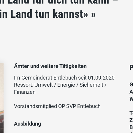
in Land tun kannst» »
Ämter und weitere Tätigkeiten
P
Im Gemeinderat Entlebuch seit 01.09.2020
G
Ressort: Umwelt / Energie / Sicherheit /
A
Finanzen
W
Vorstandsmitglied OP SVP Entlebuch
T
Z
Ausbildung
B