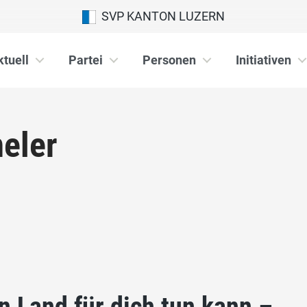
SVP KANTON LUZERN
ktuell
Partei
Personen
Initiativen
eler
n Land für dich tun kann –