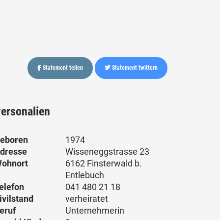
Statement teilen
Statement twittern
ersonalien
eboren
1974
dresse
Wisseneggstrasse 23
ohnort
6162 Finsterwald b.
Entlebuch
elefon
041 480 21 18
ivilstand
verheiratet
eruf
Unternehmerin