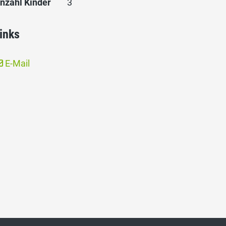
nzahl Kinder
3
inks
E-Mail