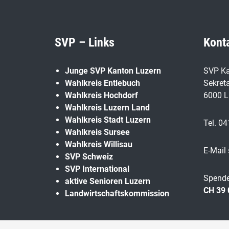
SVP – Links
Kont
Junge SVP Kanton Luzern
SVP Ka
Wahlkreis Entlebuch
Sekreta
Wahlkreis Hochdorf
6000 L
Wahlkreis Luzern Land
Wahlkreis Stadt Luzern
Tel. 04
Wahlkreis Sursee
Wahlkreis Willisau
E-Mail
SVP Schweiz
SVP International
Spende
aktive Senioren Luzern
CH 39 
Landwirtschaftskommission