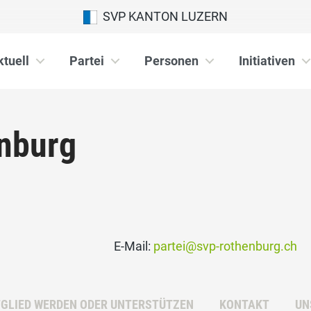
SVP KANTON LUZERN
ktuell
Partei
Personen
Initiativen
enburg
E-Mail:
partei@svp-rothenburg.ch
GLIED WERDEN ODER UNTERSTÜTZEN
KONTAKT
UN