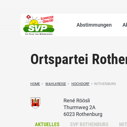
Abstimmungen
A
Ortspartei Roth
HOME
>
WAHLKREISE
>
HOCHDORF
>
ROTHENBURG
René Röösli
Thurmweg 2A
6023 Rothenburg
AKTUELLES
SVP ROTHENBURG
MIT