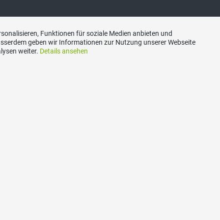
akt
Social Media
sonalisieren, Funktionen für soziale Medien anbieten und
Ausserdem geben wir Informationen zur Nutzung unserer Webseite
lysen weiter.
Details ansehen
nton Luzern
Besuchen Sie uns bei:
riat
uzern
1 / 250 67 67
sekretariat@svplu.ch
n: IBAN:
0900 0000 6002 9956 1