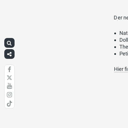
D
er n
Nat
Dol
The
Pet
Hier f