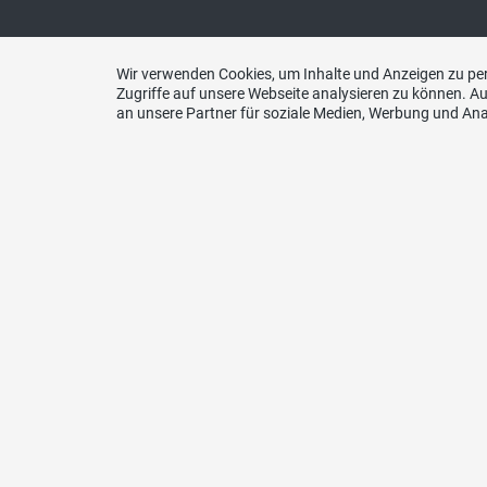
SVP – Links
Kont
Wir verwenden Cookies, um Inhalte und Anzeigen zu per
Zugriffe auf unsere Webseite analysieren zu können. 
an unsere Partner für soziale Medien, Werbung und Ana
Junge SVP Kanton Luzern
SVP Ka
Wahlkreis Entlebuch
Sekreta
Wahlkreis Hochdorf
6000 L
Wahlkreis Luzern Land
Wahlkreis Stadt Luzern
Tel. 04
Wahlkreis Sursee
Wahlkreis Willisau
E-Mail
SVP Schweiz
SVP International
Spende
aktive Senioren Luzern
CH 39 
Landwirtschaftskommission