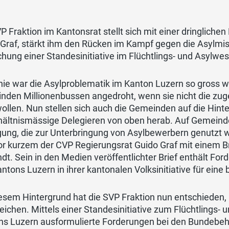
P Fraktion im Kantonsrat stellt sich mit einer dringliche
Graf, stärkt ihm den Rücken im Kampf gegen die Asylmis
chung einer Standesinitiative im Flüchtlings- und Asylwe
nie war die Asylproblematik im Kanton Luzern so gross 
nden Millionenbussen angedroht, wenn sie nicht die zu
ollen. Nun stellen sich auch die Gemeinden auf die Hin
hältnismässige Delegieren von oben herab. Auf Gemein
gung, die zur Unterbringung von Asylbewerbern genutzt 
vor kurzem der CVP Regierungsrat Guido Graf mit einem
t. Sein in den Medien veröffentlichter Brief enthält For
ntons Luzern in ihrer kantonalen Volksinitiative für ein
esem Hintergrund hat die SVP Fraktion nun entschieden, 
eichen. Mittels einer Standesinitiative zum Flüchtlings
ns Luzern ausformulierte Forderungen bei den Bundebehö