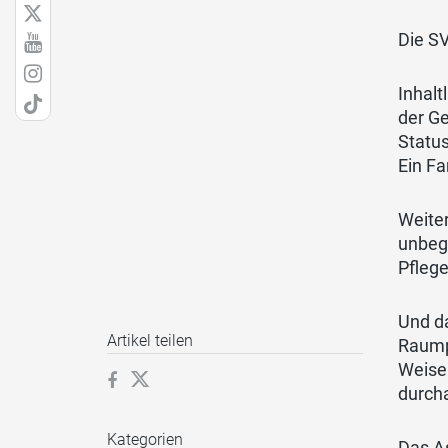
Die SV
Inhalt
der Ge
Statu
Ein Fa
Weite
unbegl
Pflege
Und d
Artikel teilen
Raump
Weise 
durcha
Kategorien
Das As