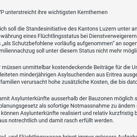
P unterstreicht ihre wichtigsten Kernthemen
lich soll die Standesinitiative des Kantons Luzern unter 
währung eines Flüchtlingsstatus bei Dienstverweigerern 
s „als Schutzbefohlene vorläufig aufgenommen“ an sogen
miliennachzug soll unter diesem Status nicht mehr mögli
r müssen unmittelbar kostendeckende Beiträge für die U
eiteten minderjährigen Asylsuchenden aus Eritrea ausge
familien verursacht hohe zusätzliche Kosten, die bis da
amit Asylunterkünfte ausserhalb der Bauzonen möglich s
lanungsgesetz als sofortige Notmassnahme zu ändern so
können Asylunterkünfte realisiert und relativ kurzfristi
us notrechtlich und damit rasch erfüllt werden.
yl- und Flüchtlingswesen bringt immer grössere Aufgabe