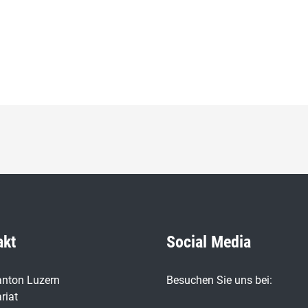
akt
Social Media
nton Luzern
Besuchen Sie uns bei:
riat