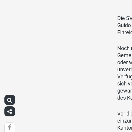
Die SV
Guido 
Einrei
Noch 
Gemei
oder w
unver
Verfü
sich 
gewand
des Ka
Vor di
einzur
Kanto