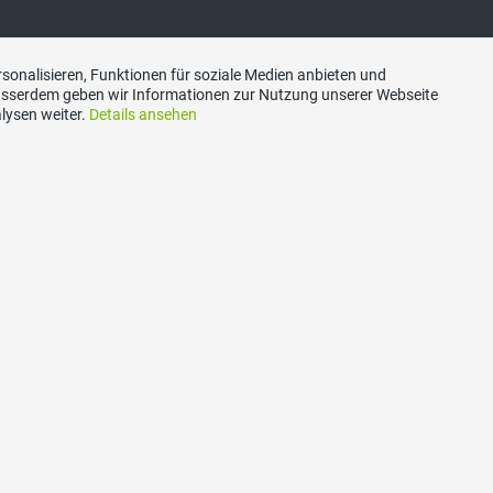
akt
Social Media
sonalisieren, Funktionen für soziale Medien anbieten und
Ausserdem geben wir Informationen zur Nutzung unserer Webseite
lysen weiter.
Details ansehen
nton Luzern
Besuchen Sie uns bei:
riat
uzern
1 / 250 67 67
sekretariat@svplu.ch
n: IBAN:
0900 0000 6002 9956 1