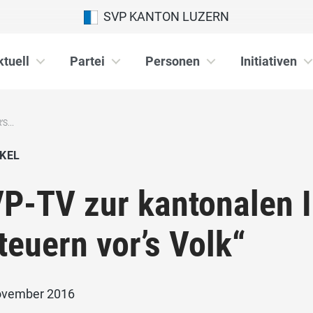
SVP KANTON LUZERN
ktuell
Partei
Personen
Initiativen
S...
KEL
P-TV zur kantonalen In
teuern vor’s Volk“
ovember 2016