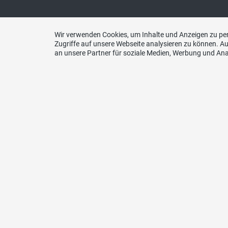
SVP – Links
Kont
Wir verwenden Cookies, um Inhalte und Anzeigen zu per
Zugriffe auf unsere Webseite analysieren zu können. 
an unsere Partner für soziale Medien, Werbung und Ana
Junge SVP Kanton Luzern
SVP Ka
Wahlkreis Entlebuch
Sekreta
Wahlkreis Hochdorf
6000 L
Wahlkreis Luzern Land
Wahlkreis Stadt Luzern
Tel. 04
Wahlkreis Sursee
Wahlkreis Willisau
E-Mail
SVP Schweiz
SVP International
Spende
aktive Senioren Luzern
CH 39 
Landwirtschaftskommission