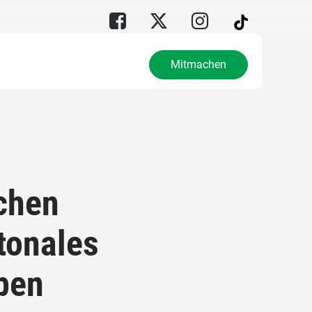
Mitmachen
chen
tonales
ben