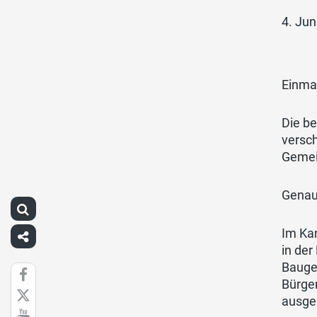
4. Jun
Einma
Die b
versc
Gemei
Genau
Im Kan
in de
Bauge
Bürge
ausge