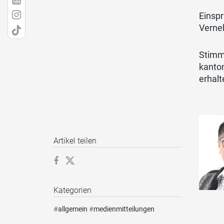
Einsp
Verne
Stimm
kanto
erhalt
Artikel teilen
Kategorien
#
allgemein
#
medienmitteilungen