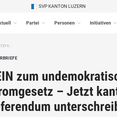
SVP KANTON LUZERN
ktuell
Partei
Personen
Initiativen
ZT K...
RBRIEFE
IN zum undemokratis
romgesetz – Jetzt kan
ferendum unterschrei