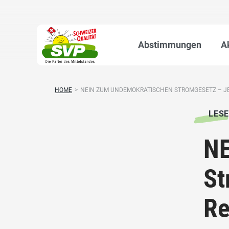
Abstimmungen
A
HOME
>
NEIN ZUM UNDEMOKRATISCHEN STROMGESETZ – JET
LESE
NE
St
Re