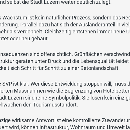
d selbst die Stadt Luzern weiter deutlich zulegt.
 Wachstum ist kein natürlicher Prozess, sondern das Re
erung. Parallel dazu hat sich der Ausländeranteil in vi
mehr als verdoppelt. Gleichzeitig entstehen immer neue
htet oder neu gebaut.
nsequenzen sind offensichtlich. Grünflächen verschwind
truktur geraten unter Druck und die Lebensqualität lei
kelt sich Schritt für Schritt zu einer Betonlandschaft.
e SVP ist klar: Wer diese Entwicklung stoppen will, muss 
derten Massnahmen wie die Begrenzung von Hotelbetten 
adt Luzern sind reine Symbolpolitik. Sie lösen kein einz
chwächen den Tourismusstandort.
inzige wirksame Antwort ist eine kontrollierte Zuwand
ert wird, können Infrastruktur, Wohnraum und Umwelt lan