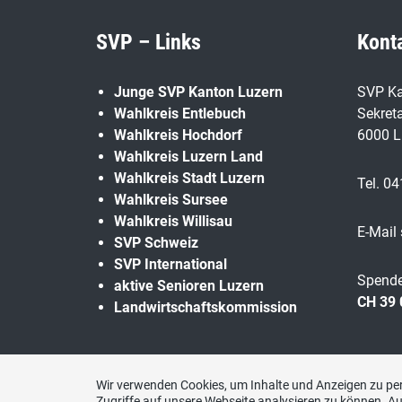
SVP – Links
Kont
Junge SVP Kanton Luzern
SVP Ka
Wahlkreis Entlebuch
Sekreta
Wahlkreis Hochdorf
6000 L
Wahlkreis Luzern Land
Wahlkreis Stadt Luzern
Tel. 04
Wahlkreis Sursee
Wahlkreis Willisau
E-Mail
SVP Schweiz
SVP International
Spende
aktive Senioren Luzern
CH 39 
Landwirtschaftskommission
Wir verwenden Cookies, um Inhalte und Anzeigen zu per
Zugriffe auf unsere Webseite analysieren zu können. 