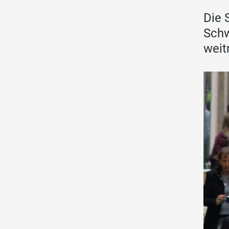
Die 
Schw
weit