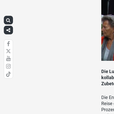
Die L
kolla
Zubet
Die En
Reise 
Proze