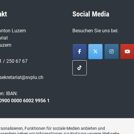
akt
Social Media
nton Luzern
Besuchen Sie uns bei:
riat
uzern
1 / 250 67 67
sekretariat@svplu.ch
n: IBAN:
0900 0000 6002 9956 1
sonalisieren, Funktionen für soziale Medien anbieten und
Ausserdem geben wir Informationen zur Nutzung unserer Webseite