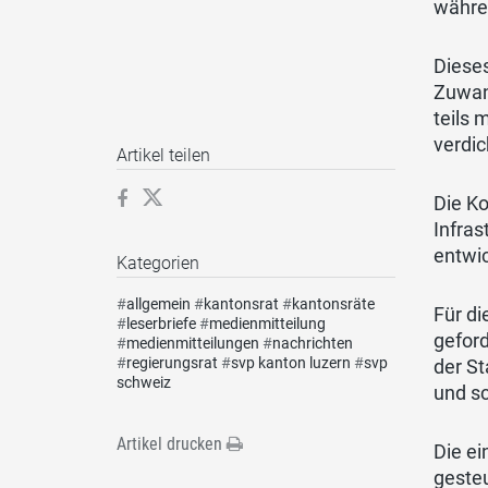
währen
Dieses
Zuwand
teils 
verdic
Artikel teilen
Die Ko
Infras
entwic
Kategorien
#
allgemein
#
kantonsrat
#
kantonsräte
Für di
#
leserbriefe
#
medienmitteilung
gefor
#
medienmitteilungen
#
nachrichten
#
regierungsrat
#
svp kanton luzern
#
svp
der St
schweiz
und s
Artikel drucken
Die e
gesteu