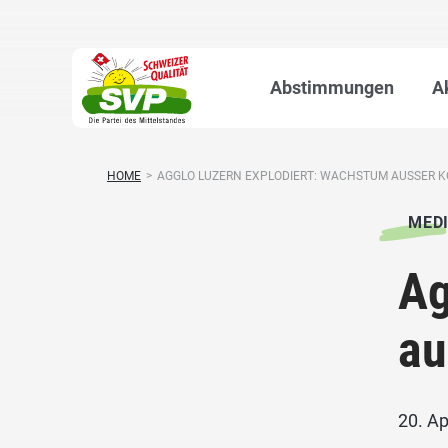
Abstimmungen
A
HOME
>
AGGLO LUZERN EXPLODIERT: WACHSTUM AUSSER 
MED
Ag
au
20. Ap