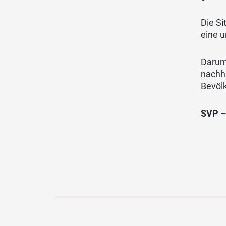
Die Si
eine 
Darum 
nachha
Bevöl
SVP –