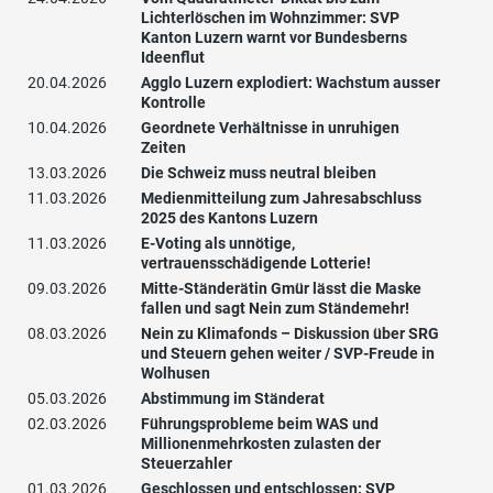
Lichterlöschen im Wohnzimmer: SVP
Kanton Luzern warnt vor Bundesberns
Ideenflut
20.04.2026
Agglo Luzern explodiert: Wachstum ausser
Kontrolle
10.04.2026
Geordnete Verhältnisse in unruhigen
Zeiten
13.03.2026
Die Schweiz muss neutral bleiben
11.03.2026
Medienmitteilung zum Jahresabschluss
2025 des Kantons Luzern
11.03.2026
E-Voting als unnötige,
vertrauensschädigende Lotterie!
09.03.2026
Mitte-Ständerätin Gmür lässt die Maske
fallen und sagt Nein zum Ständemehr!
08.03.2026
Nein zu Klimafonds – Diskussion über SRG
und Steuern gehen weiter / SVP-Freude in
Wolhusen
05.03.2026
Abstimmung im Ständerat
02.03.2026
Führungsprobleme beim WAS und
Millionenmehrkosten zulasten der
Steuerzahler
01.03.2026
Geschlossen und entschlossen: SVP