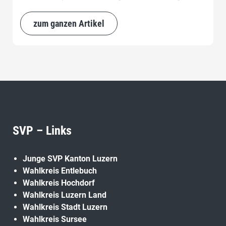
der Forderung, den Abgleich mit den Massnahmen des
Bundes neu zu starten.
zum ganzen Artikel
SVP – Links
Junge SVP Kanton Luzern
Wahlkreis Entlebuch
Wahlkreis Hochdorf
Wahlkreis Luzern Land
Wahlkreis Stadt Luzern
Wahlkreis Sursee