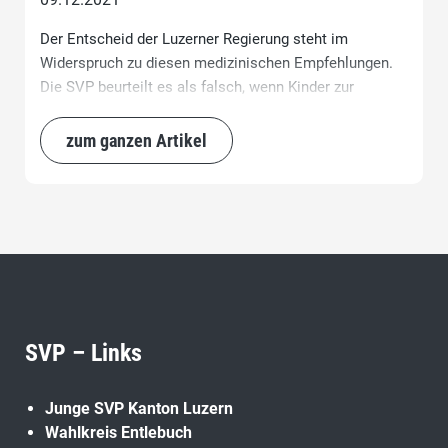
Der Entscheid der Luzerner Regierung steht im
Widerspruch zu diesen medizinischen Empfehlungen.
Die SVP beurteilt es als falsch, wenn Kinder zur
Zielscheibe von Massnahmen werden, welche
medizinisch nicht gerechtfertigt ist.
zum ganzen Artikel
SVP – Links
Junge SVP Kanton Luzern
Wahlkreis Entlebuch