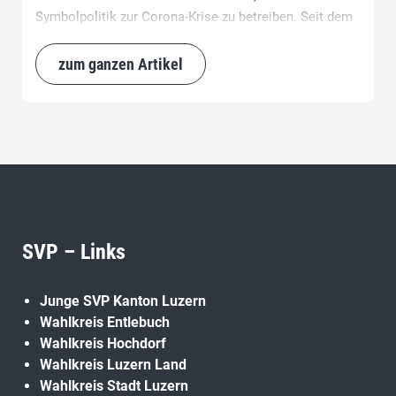
Symbolpolitik zur Corona-Krise zu betreiben. Seit dem
diesbezüglichen Geschäftsleitungsentscheid des
Kantonsrates hat sich die Ausgangslage nicht
zum ganzen Artikel
verändert.
SVP – Links
Junge SVP Kanton Luzern
Wahlkreis Entlebuch
Wahlkreis Hochdorf
Wahlkreis Luzern Land
Wahlkreis Stadt Luzern