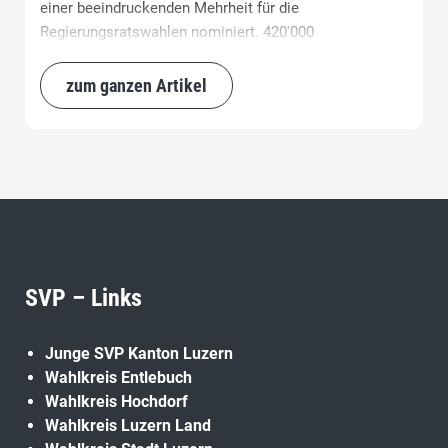
einer beeindruckenden Mehrheit für die
Regierungsratswahlen nominiert. 420'000
Luzernerinnen und Luzern müssen jetzt mindestens
einmal erreicht werden.....
zum ganzen Artikel
SVP – Links
Junge SVP Kanton Luzern
Wahlkreis Entlebuch
Wahlkreis Hochdorf
Wahlkreis Luzern Land